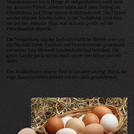
Streuobstwiesen sowie Hänge ab und produzieren somit nicht
nur gesundes Fleisch, sondern leisten auch einen Beitrag zur
Offenhaltung und Pflege unserer Kulturlandschaft. Die Flächen
werden extensiv bewirtschaftet. In der Tierhaltung verzichten
wir auf eine intensive Mast, was sich sehr positiv auf die
Fleischqualität auswirkt.
Die Vermarktung und der landwirtschaftliche Betrieb wird von
mir, Michael Greiß, Landwirt und Fleischermeister gemeinsam
mit meiner Frau Michaela bewirtschaftet und betrieben. Die
ganze Familie packt mit an. Auch unsere drei Söhne sind mit
dabei.
Das Wohlbefinden unserer Tiere ist uns sehr wichtig. Durch das
enge Zusammenleben können wir dies auch gewährleisten.