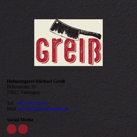
Hofmetzgerei Michael Greiß
Böllatstraße 19
72622 Nürtingen
Tel:
+491746296236
Mail:
michael_greiss@yahoo.de
Social Media